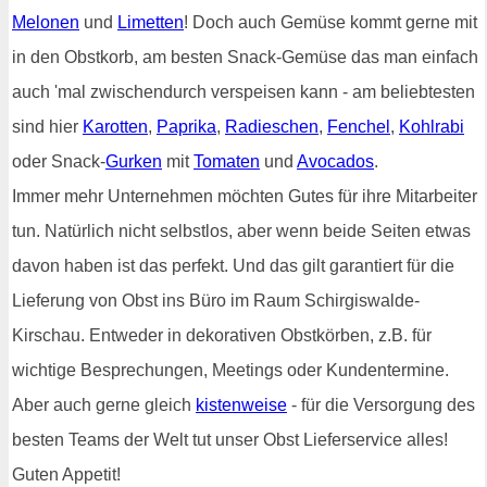
Melonen
und
Limetten
! Doch auch Gemüse kommt gerne mit
in den Obstkorb, am besten Snack-Gemüse das man einfach
auch 'mal zwischendurch verspeisen kann - am beliebtesten
sind hier
Karotten
,
Paprika
,
Radieschen
,
Fenchel
,
Kohlrabi
oder Snack-
Gurken
mit
Tomaten
und
Avocados
.
Immer mehr Unternehmen möchten Gutes für ihre Mitarbeiter
tun. Natürlich nicht selbstlos, aber wenn beide Seiten etwas
davon haben ist das perfekt. Und das gilt garantiert für die
Lieferung von Obst ins Büro im Raum Schirgiswalde-
Kirschau. Entweder in dekorativen Obstkörben, z.B. für
wichtige Besprechungen, Meetings oder Kundentermine.
Aber auch gerne gleich
kistenweise
- für die Versorgung des
besten Teams der Welt tut unser Obst Lieferservice alles!
Guten Appetit!