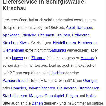
Lieferservice in Schirgiswalde-
Kirschau
Leckeres Obst darf auch schön präsentiert werden, zum
Beispiel in einem Designer Obstkorb.
Äpfel
,
Bananen
,
Aprikosen
,
Pfirsiche
,
Pflaumen
,
Trauben
,
Erdbeeren
,
Kirschen
,
Kiwis
, Zwetschgen,
Heidelbeeren
,
Himbeeren
,
Clementinen
(bitte nicht mit
Satsumas
verwechseln) aber
auch
Ingwer
und
Zitronen
(nicht zu vergessen:
Ananas
!)
sehen darin immer top aus. Darf es auch mal exotischer
sein? Dann empfehlen sich
Litschis
oder eine
Passionsfrucht
! Hoher Vitamin-C-Gehalt? Dann
Orangen
oder
Pomelos
,
Johannisbeeren
,
Blaubeeren
,
Brombeeren
,
Stachelbeeren
,
Mangos
,
Granatapfel
,
Feigen
und
Kakis
.
Bitte auch an die
Birnen
denken - und im Sommer an saftige